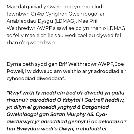
Mae datganiad y Gweinidog yn rhoi clod i
fewnbwn Grŵp Cynghori Gweinidogol ar
Anableddau Dysgu (LDMAG). Mae Prif
Weithredwr AWPF a sawl aelod yn rhan o LDMAG
ac felly mae eich lleisiau wedi cael eu clywed fel
rhan o’r gwaith hwn.
Dyma beth sydd gan Brif Weithredwr AWPF, Joe
Powell, i’w ddweud am weithio ar yr adroddiad a’r
cyhoeddiad diweddaraf….
“Rwyf wrth fy modd ein bod o’r diwedd yn gallu
rhannu’r adroddiad O Ysbytai i Gartrefi heddiw,
yn dilyn ei gyhoeddi ynghyd â Datganiad
Gweinidogol gan Sarah Murphy AS. Cyd-
awdurwyd yr adroddiad gennyf fi ac aelodau o’r
tîm Bywydau wedi’u Dwyn, a chafodd ei