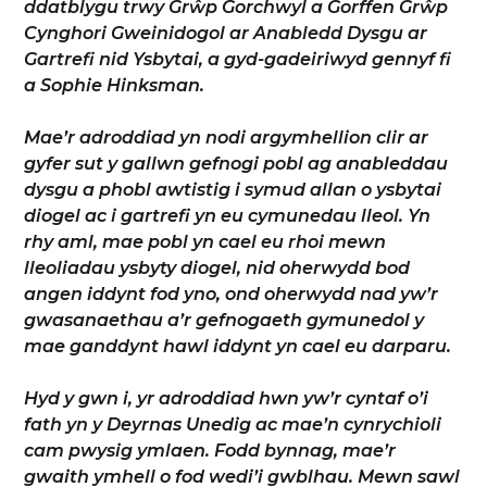
ddatblygu trwy Grŵp Gorchwyl a Gorffen Grŵp
Cynghori Gweinidogol ar Anabledd Dysgu ar
Gartrefi nid Ysbytai, a gyd-gadeiriwyd gennyf fi
a Sophie Hinksman.
Mae’r adroddiad yn nodi argymhellion clir ar
gyfer sut y gallwn gefnogi pobl ag anableddau
dysgu a phobl awtistig i symud allan o ysbytai
diogel ac i gartrefi yn eu cymunedau lleol. Yn
rhy aml, mae pobl yn cael eu rhoi mewn
lleoliadau ysbyty diogel, nid oherwydd bod
angen iddynt fod yno, ond oherwydd nad yw’r
gwasanaethau a’r gefnogaeth gymunedol y
mae ganddynt hawl iddynt yn cael eu darparu.
Hyd y gwn i, yr adroddiad hwn yw’r cyntaf o’i
fath yn y Deyrnas Unedig ac mae’n cynrychioli
cam pwysig ymlaen. Fodd bynnag, mae’r
gwaith ymhell o fod wedi’i gwblhau. Mewn sawl