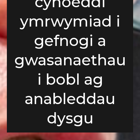
cyhoeddi
ymrwymiad i
gefnogi a
gwasanaethau
i bobl ag
anableddau
dysgu