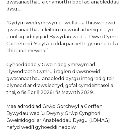
gwasanaethau a chymorth i bobl ag anableddau
dysgu.
“Rydym wedi ymrwymo i wella – a thrawsnewid
gwasanaethau cleifion mewnol arbenigol – yn
unol ag adolygiad Bywydau wedi’u Dwyn Cymru:
Cartrefi nid Ysbytai o ddarpariaeth gymunedol a
chleifion mewnol”.
Cyhoeddodd y Gweinidog ymrwymiad
Llywodraeth Cymru i raglen drawsnewid
gwasanaethau anabledd dysgu integredig tair
blynedd ar draws iechyd, gofal cymdeithasol a
thai, o fis Ebrill 2026 i fis Mawrth 2029.
Mae adroddiad Grŵp Gorchwyl a Gorffen
Bywydau wedi’u Dwyn y Grŵp Cynghori
Gweinidogol ar Anableddau Dysgu (LDMAG)
hefyd wedi’i gyhoeddi heddiw.