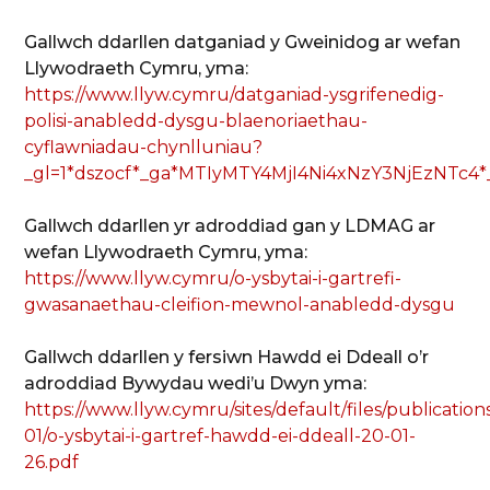
Gallwch ddarllen datganiad y Gweinidog ar wefan
Llywodraeth Cymru, yma:
https://www.llyw.cymru/datganiad-ysgrifenedig-
polisi-anabledd-dysgu-blaenoriaethau-
cyflawniadau-chynlluniau?
_gl=1*dszocf*_ga*MTIyMTY4MjI4Ni4xNzY3NjEzNT
Gallwch ddarllen yr adroddiad gan y LDMAG ar
wefan Llywodraeth Cymru, yma:
https://www.llyw.cymru/o-ysbytai-i-gartrefi-
gwasanaethau-cleifion-mewnol-anabledd-dysgu
Gallwch ddarllen y fersiwn Hawdd ei Ddeall o’r
adroddiad Bywydau wedi’u Dwyn yma:
https://www.llyw.cymru/sites/default/files/publication
01/o-ysbytai-i-gartref-hawdd-ei-ddeall-20-01-
26.pdf