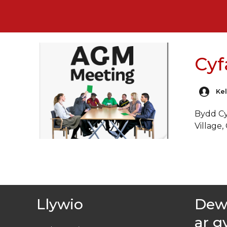
Cyf
Kel
Bydd Cy
Village
Llywio
Dewc
ar g