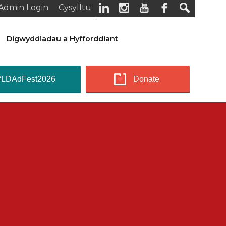
Admin Login
Cysylltu
Digwyddiadau a Hyfforddiant
#LDAdFest2026
Donate