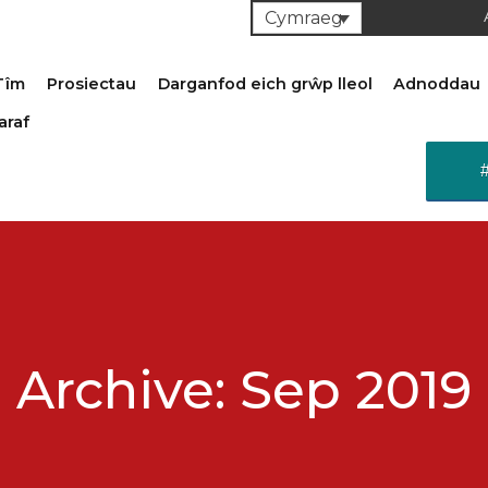
Cymraeg
Tîm
Prosiectau
Darganfod eich grŵp lleol
Adnoddau
araf
Archive: Sep 2019