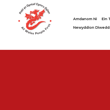
Amdanom Ni
Ein 
Newyddion Diwedd