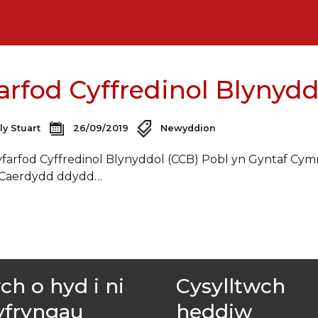
arfod Cyffredinol Blynydd
ly Stuart
26/09/2019
Newyddion
farfod Cyffredinol Blynyddol (CCB) Pobl yn Gyntaf Cymr
, Caerdydd ddydd…
h o hyd i ni
Cysylltwch
yfryngau
heddiw