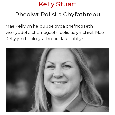
Kelly Stuart
Rheolwr Polisi a Chyfathrebu
Mae Kelly yn helpu Joe gyda chefnogaeth
weinyddol a chefnogaeth polisi ac ymchwil. Mae
Kelly yn rheoli cyfathrebiadau Pobl yn…