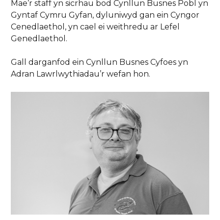
Mae’r staff yn sicrhau bod Cynllun Busnes Pobl yn
Gyntaf Cymru Gyfan, dyluniwyd gan ein Cyngor
Cenedlaethol, yn cael ei weithredu ar Lefel
Genedlaethol.
Gall darganfod ein Cynllun Busnes Cyfoes yn
Adran Lawrlwythiadau’r wefan hon.