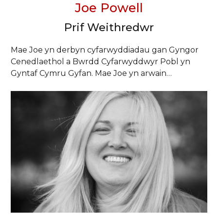
Joe Powell
Prif Weithredwr
Mae Joe yn derbyn cyfarwyddiadau gan Gyngor
Cenedlaethol a Bwrdd Cyfarwyddwyr Pobl yn
Gyntaf Cymru Gyfan. Mae Joe yn arwain…