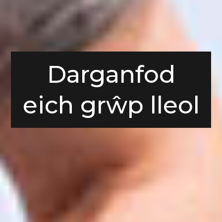
Darganfod
eich grŵp lleol