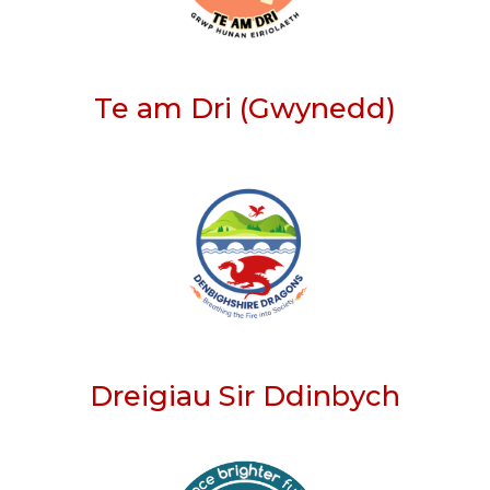
Te am Dri (Gwynedd)
Dreigiau Sir Ddinbych