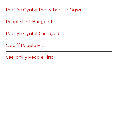
Pobl Yn Gyntaf Pen-y-bont ar Ogwr
People First Bridgend
Pobl yn Gyntaf Caerdydd
Cardiff People First
Caerphilly People First
Pobl yn Gyntaf Caerffili
Carmarthenshire People First
Pobl yn Gyntaf Sir Gaerfyrddin
Conwy Connect
Cyswllt Conwy