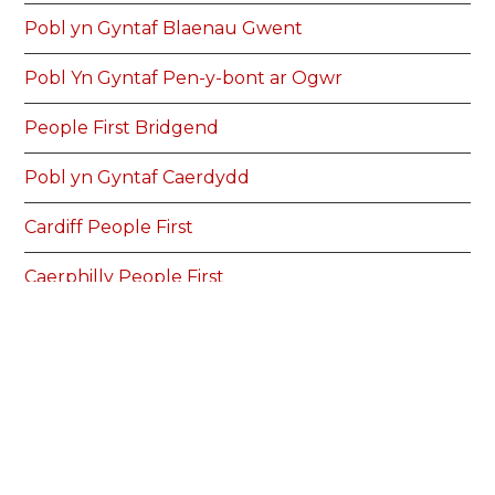
Pobl yn Gyntaf Blaenau Gwent
Pobl Yn Gyntaf Pen-y-bont ar Ogwr
People First Bridgend
Pobl yn Gyntaf Caerdydd
Cardiff People First
Caerphilly People First
Pobl yn Gyntaf Caerffili
Carmarthenshire People First
Pobl yn Gyntaf Sir Gaerfyrddin
Conwy Connect