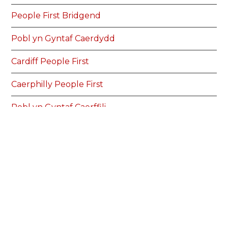
People First Bridgend
Pobl yn Gyntaf Caerdydd
Cardiff People First
Caerphilly People First
Pobl yn Gyntaf Caerffili
Carmarthenshire People First
Pobl yn Gyntaf Sir Gaerfyrddin
Conwy Connect
Cyswllt Conwy
Monmouthshire People First