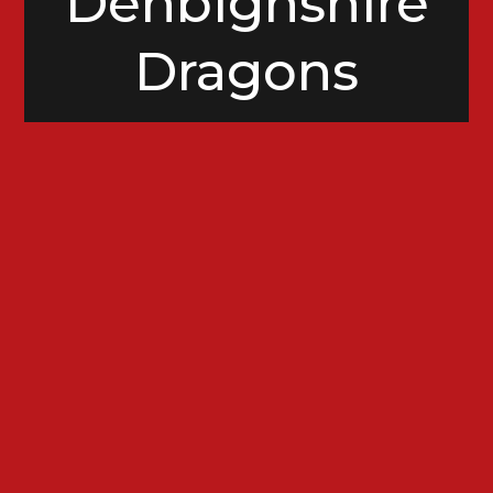
Denbighshire
Dragons