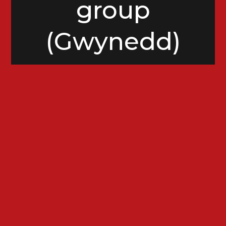
group
(Gwynedd)