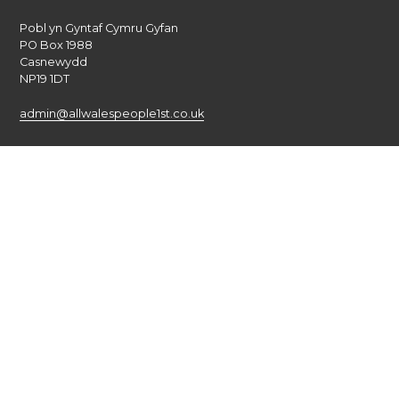
Pobl yn Gyntaf Cymru Gyfan
PO Box 1988
Casnewydd
NP19 1DT
admin@allwalespeople1st.co.uk
Amodau a Thelerau
Polisi Preifatrwydd
Credydau
Llais cenedlaethol pobl ag anableddau dysgu yng Nghymru.
© 2026 All Wales People First. 2017 Pobl yn Gyntaf Cymru Gyfan.
Cedwir pob hawl. Gwefan gan
burningred
Cwmni sydd yn gyfyngedig drwy warant : Rhif: 6833956
Ariannir gan Lywodraeth Cymru