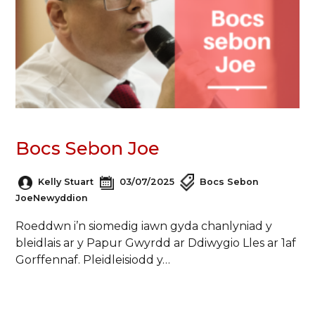
Bocs Sebon Joe
Kelly Stuart
03/07/2025
Bocs Sebon
Joe
Newyddion
Roeddwn i’n siomedig iawn gyda chanlyniad y
bleidlais ar y Papur Gwyrdd ar Ddiwygio Lles ar 1af
Gorffennaf. Pleidleisiodd y…