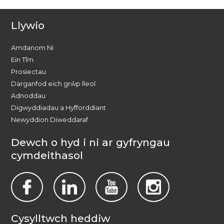
Llywio
Amdanom Ni
Ein Tîm
Prosiectau
Darganfod eich grŵp lleol
Adnoddau
Digwyddiadau a Hyfforddiant
Newyddion Diweddaraf
Dewch o hyd i ni ar gyfryngau
cymdeithasol
Cysylltwch heddiw