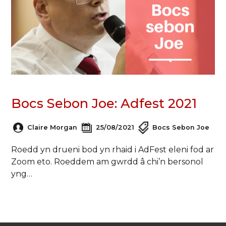
Bocs Sebon Joe: Adfest 2021
Claire Morgan
25/08/2021
Bocs Sebon Joe
Roedd yn drueni bod yn rhaid i AdFest eleni fod ar
Zoom eto. Roeddem am gwrdd â chi’n bersonol
yng…