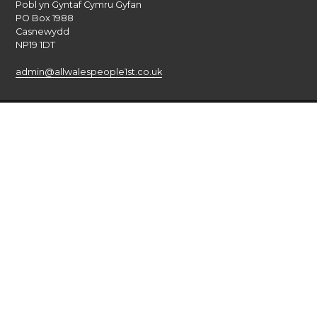
Pobl yn Gyntaf Cymru Gyfan
PO Box 1988
Casnewydd
NP19 1DT
admin@allwalespeople1st.co.uk
Amodau a Thelerau
Polisi Preifatrwydd
Credydau
Llais cenedlaethol pobl ag anableddau dysgu yng Nghymru.
© 2026 All Wales People First. 2017 Pobl yn Gyntaf Cymru Gyfan.
Cedwir pob hawl. Gwefan gan
burningred
Cwmni sydd yn gyfyngedig drwy warant : Rhif: 6833956
Ariannir gan Lywodraeth Cymru
Cymraeg