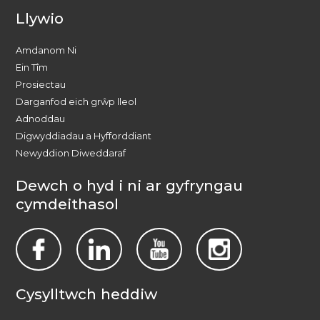
Llywio
Amdanom Ni
Ein Tîm
Prosiectau
Darganfod eich grŵp lleol
Adnoddau
Digwyddiadau a Hyfforddiant
Newyddion Diweddaraf
Dewch o hyd i ni ar gyfryngau
cymdeithasol
Cysylltwch heddiw