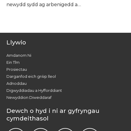
newydd sydd ag arbenigedd a…
Llywio
Amdanom Ni
Ein Tîm
Prosiectau
Darganfod eich grŵp lleol
Adnoddau
Digwyddiadau a Hyfforddiant
Newyddion Diweddaraf
Dewch o hyd i ni ar gyfryngau
cymdeithasol