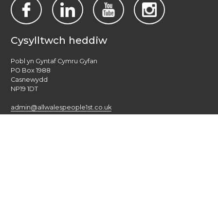
Cysylltwch heddiw
Pobl yn Gyntaf Cymru Gyfan
PO Box 1988
Casnewydd
NP19 1DT
admin@allwalespeople1st.co.uk
Amodau a Thelerau
Polisi Preifatrwydd
Credydau
Llais cenedlaethol pobl ag anableddau dysgu yng Nghymru.
© 2026 All Wales People First. 2017 Pobl yn Gyntaf Cymru Gyfan.
Cedwir pob hawl. Gwefan gan
burningred