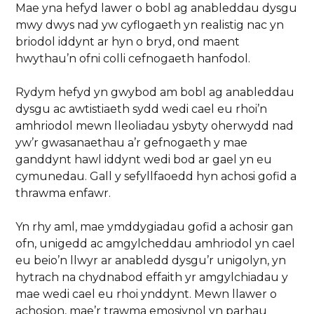
Mae yna hefyd lawer o bobl ag anableddau dysgu
mwy dwys nad yw cyflogaeth yn realistig nac yn
briodol iddynt ar hyn o bryd, ond maent
hwythau’n ofni colli cefnogaeth hanfodol.
Rydym hefyd yn gwybod am bobl ag anableddau
dysgu ac awtistiaeth sydd wedi cael eu rhoi’n
amhriodol mewn lleoliadau ysbyty oherwydd nad
yw’r gwasanaethau a’r gefnogaeth y mae
ganddynt hawl iddynt wedi bod ar gael yn eu
cymunedau. Gall y sefyllfaoedd hyn achosi gofid a
thrawma enfawr.
Yn rhy aml, mae ymddygiadau gofid a achosir gan
ofn, unigedd ac amgylcheddau amhriodol yn cael
eu beio’n llwyr ar anabledd dysgu’r unigolyn, yn
hytrach na chydnabod effaith yr amgylchiadau y
mae wedi cael eu rhoi ynddynt. Mewn llawer o
achosion, mae’r trawma emosiynol yn parhau