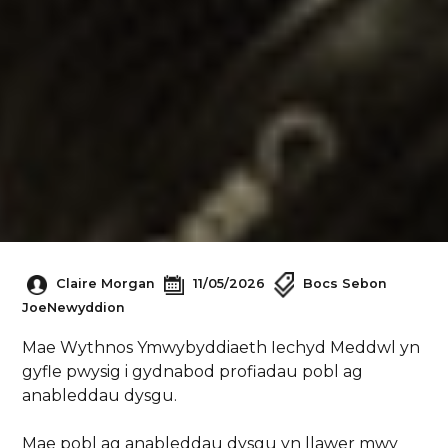
Claire Morgan
11/05/2026
Bocs Sebon
Joe
Newyddion
Mae Wythnos Ymwybyddiaeth Iechyd Meddwl yn
gyfle pwysig i gydnabod profiadau pobl ag
anableddau dysgu.
Mae pobl ag anableddau dysgu yn llawer mwy