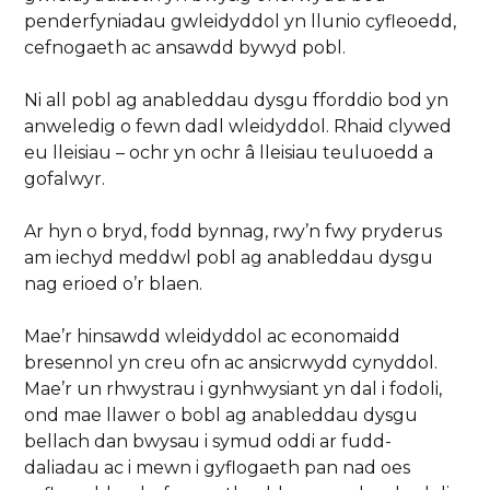
penderfyniadau gwleidyddol yn llunio cyfleoedd,
cefnogaeth ac ansawdd bywyd pobl.
Ni all pobl ag anableddau dysgu fforddio bod yn
anweledig o fewn dadl wleidyddol. Rhaid clywed
eu lleisiau – ochr yn ochr â lleisiau teuluoedd a
gofalwyr.
Ar hyn o bryd, fodd bynnag, rwy’n fwy pryderus
am iechyd meddwl pobl ag anableddau dysgu
nag erioed o’r blaen.
Mae’r hinsawdd wleidyddol ac economaidd
bresennol yn creu ofn ac ansicrwydd cynyddol.
Mae’r un rhwystrau i gynhwysiant yn dal i fodoli,
ond mae llawer o bobl ag anableddau dysgu
bellach dan bwysau i symud oddi ar fudd-
daliadau ac i mewn i gyflogaeth pan nad oes