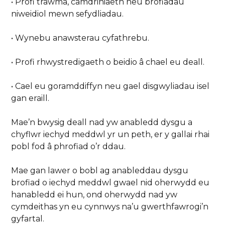
• Profi trawma, camdriniaeth neu brofiadau
niweidiol mewn sefydliadau.
• Wynebu anawsterau cyfathrebu.
• Profi rhwystredigaeth o beidio â chael eu deall.
• Cael eu goramddiffyn neu gael disgwyliadau isel
gan eraill.
Mae’n bwysig deall nad yw anabledd dysgu a
chyflwr iechyd meddwl yr un peth, er y gallai rhai
pobl fod â phrofiad o’r ddau.
Mae gan lawer o bobl ag anableddau dysgu
brofiad o iechyd meddwl gwael nid oherwydd eu
hanabledd ei hun, ond oherwydd nad yw
cymdeithas yn eu cynnwys na’u gwerthfawrogi’n
gyfartal.