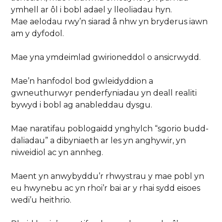
ymhell ar ôl i bobl adael y lleoliadau hyn.
Mae aelodau rwy’n siarad â nhw yn bryderus iawn
am y dyfodol.
Mae yna ymdeimlad gwirioneddol o ansicrwydd.
Mae’n hanfodol bod gwleidyddion a
gwneuthurwyr penderfyniadau yn deall realiti
bywyd i bobl ag anableddau dysgu.
Mae naratifau poblogaidd ynghylch “sgorio budd-
daliadau” a dibyniaeth ar les yn anghywir, yn
niweidiol ac yn annheg.
Maent yn anwybyddu’r rhwystrau y mae pobl yn
eu hwynebu ac yn rhoi’r bai ar y rhai sydd eisoes
wedi’u heithrio.