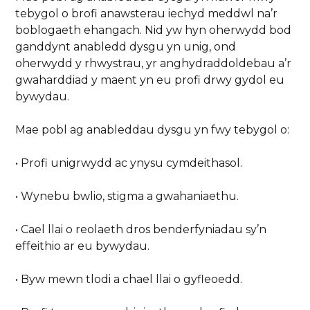
tebygol o brofi anawsterau iechyd meddwl na’r
boblogaeth ehangach. Nid yw hyn oherwydd bod
ganddynt anabledd dysgu yn unig, ond
oherwydd y rhwystrau, yr anghydraddoldebau a’r
gwaharddiad y maent yn eu profi drwy gydol eu
bywydau.
Mae pobl ag anableddau dysgu yn fwy tebygol o:
• Profi unigrwydd ac ynysu cymdeithasol.
• Wynebu bwlio, stigma a gwahaniaethu.
• Cael llai o reolaeth dros benderfyniadau sy’n
effeithio ar eu bywydau.
• Byw mewn tlodi a chael llai o gyfleoedd.