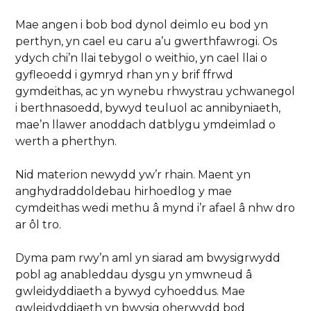
Mae angen i bob bod dynol deimlo eu bod yn
perthyn, yn cael eu caru a’u gwerthfawrogi. Os
ydych chi’n llai tebygol o weithio, yn cael llai o
gyfleoedd i gymryd rhan yn y brif ffrwd
gymdeithas, ac yn wynebu rhwystrau ychwanegol
i berthnasoedd, bywyd teuluol ac annibyniaeth,
mae’n llawer anoddach datblygu ymdeimlad o
werth a pherthyn.
Nid materion newydd yw’r rhain. Maent yn
anghydraddoldebau hirhoedlog y mae
cymdeithas wedi methu â mynd i’r afael â nhw dro
ar ôl tro.
Dyma pam rwy’n aml yn siarad am bwysigrwydd
pobl ag anableddau dysgu yn ymwneud â
gwleidyddiaeth a bywyd cyhoeddus. Mae
gwleidyddiaeth yn bwysig oherwydd bod