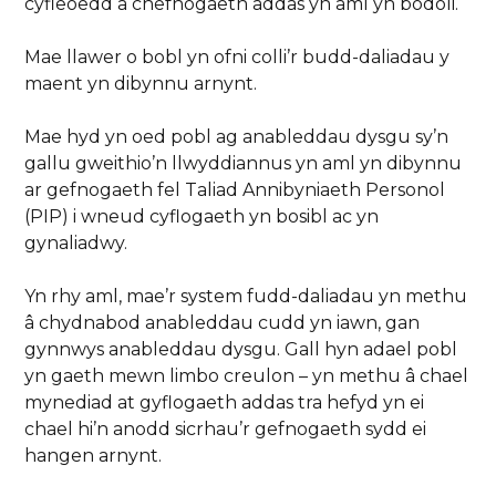
cyfleoedd a chefnogaeth addas yn aml yn bodoli.
Mae llawer o bobl yn ofni colli’r budd-daliadau y
maent yn dibynnu arnynt.
Mae hyd yn oed pobl ag anableddau dysgu sy’n
gallu gweithio’n llwyddiannus yn aml yn dibynnu
ar gefnogaeth fel Taliad Annibyniaeth Personol
(PIP) i wneud cyflogaeth yn bosibl ac yn
gynaliadwy.
Yn rhy aml, mae’r system fudd-daliadau yn methu
â chydnabod anableddau cudd yn iawn, gan
gynnwys anableddau dysgu. Gall hyn adael pobl
yn gaeth mewn limbo creulon – yn methu â chael
mynediad at gyflogaeth addas tra hefyd yn ei
chael hi’n anodd sicrhau’r gefnogaeth sydd ei
hangen arnynt.