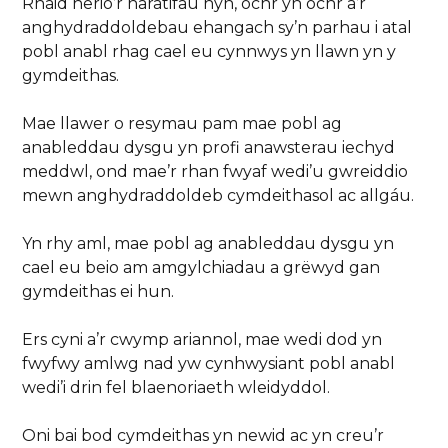
Rhaid herio’r naratifau hyn, ochr yn ochr â’r
anghydraddoldebau ehangach sy’n parhau i atal
pobl anabl rhag cael eu cynnwys yn llawn yn y
gymdeithas.
Mae llawer o resymau pam mae pobl ag
anableddau dysgu yn profi anawsterau iechyd
meddwl, ond mae’r rhan fwyaf wedi’u gwreiddio
mewn anghydraddoldeb cymdeithasol ac allgáu.
Yn rhy aml, mae pobl ag anableddau dysgu yn
cael eu beio am amgylchiadau a grëwyd gan
gymdeithas ei hun.
Ers cyni a’r cwymp ariannol, mae wedi dod yn
fwyfwy amlwg nad yw cynhwysiant pobl anabl
wedi’i drin fel blaenoriaeth wleidyddol.
Oni bai bod cymdeithas yn newid ac yn creu’r