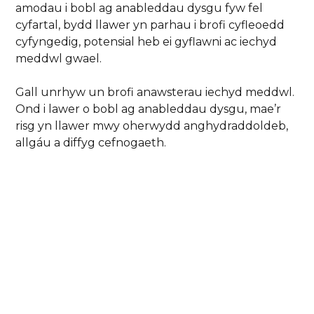
amodau i bobl ag anableddau dysgu fyw fel
cyfartal, bydd llawer yn parhau i brofi cyfleoedd
cyfyngedig, potensial heb ei gyflawni ac iechyd
meddwl gwael.
Gall unrhyw un brofi anawsterau iechyd meddwl.
Ond i lawer o bobl ag anableddau dysgu, mae’r
risg yn llawer mwy oherwydd anghydraddoldeb,
allgáu a diffyg cefnogaeth.
Nid yw’n ddigon cydnabod iechyd meddwl am un
wythnos bob blwyddyn heb fynd i’r afael â’r
cyflyrau sy’n aml yn cyfrannu ato.
Efallai na ellir osgoi rhai anawsterau iechyd
meddwl. Ond mae llawer yn ataliadwy ac maent
yn gysylltiedig yn uniongyrchol ag
anghydraddoldeb ac allgáu.