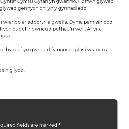
n Gyntaf Cymru Gyfan yn gweithio. Hoffwn glywed
 glywed gennych chi yn y gynhadledd.
i wrando ar adborth a gwella. Dyma pam ein bod
ych os gellir gwneud pethau’n well. Ar yr ail
huso.
o byddaf yn gwneud fy ngorau glas i wrando a
a’n gilydd.
quired fields are marked
*