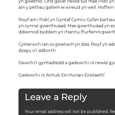
yn gweithio. Ond gallaf newid sut mae Pobl y
am y pethau gallem ei wneud yn well. Hoffwn
Rwyf am i Pobl yn Gyntaf Cymru Gyfan barhau 
yn cynnal gwerthusiad. Mae gwerthusiad yn edr
ddiwrnod byddem yn rhannu ffurflenni gwert
Cymerwch ran os gwelwch yn dda. Rwyf yn add
dysgu o’r adborth.
Dewch i’r gynhadledd a gadewch i ni newid gyd
Gadewch i ni ‘Achub Ein Hunan-Eiriolaeth’.
Leave a Reply
Your email address will not be published.
Re