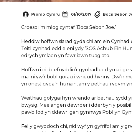
Promo Cymru
01/10/2017
Bocs Sebon J
Croeso i’m mlog cyntaf ‘Bocs Sebon Joe.’
Heddiw hoffwn siarad gyda chi am ein Cynhadl
Teitl cynhadledd eleni ydy ‘SOS Achub Ein Hun
edrych ymlaen yn fawr iawn tuag ato.
Hoffwn i ni ddefnyddio’r gynhadledd yma i ge
mai ni yw’r bobl gorau i wneud hynny. Dwi’n m
yn onest gyda’n hunain, am y pethau rydym yn
Weithiau golygai hyn wrando ar bethau sydd 
bwysig. Mae angen dewrder i dderbyn y posibi
pawb fod yn ddewr, gan gynnwys Pobl yn Gyn
Fel y gwyddoch chi, nid wyf yn gyfrifol am y gr