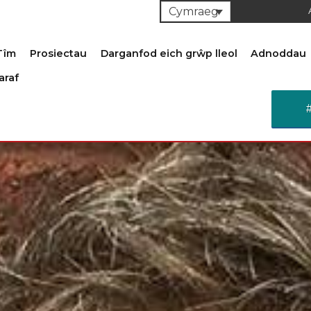
Cymraeg
Tîm
Prosiectau
Darganfod eich grŵp lleol
Adnoddau
araf