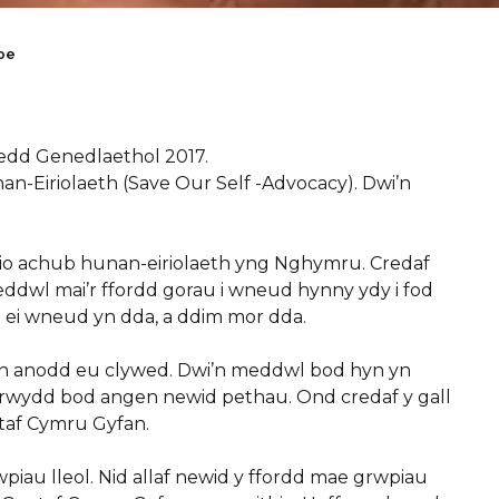
oe
edd Genedlaethol 2017.
an-Eiriolaeth (Save Our Self -Advocacy). Dwi’n
isio achub hunan-eiriolaeth yng Nghymru. Credaf
eddwl mai’r ffordd gorau i wneud hynny ydy i fod
 ei wneud yn dda, a ddim mor dda.
yn anodd eu clywed. Dwi’n meddwl bod hyn yn
lrwydd bod angen newid pethau. Ond credaf y gall
taf Cymru Gyfan.
wpiau lleol. Nid allaf newid y ffordd mae grwpiau