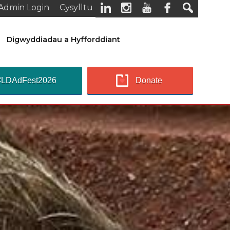
Admin Login
Cysylltu
Digwyddiadau a Hyfforddiant
#LDAdFest2026
Donate