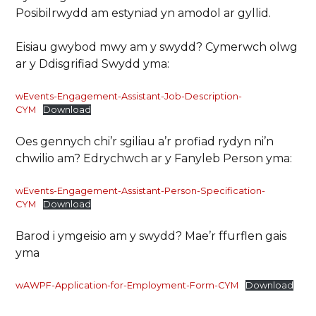
Posibilrwydd am estyniad yn amodol ar gyllid.
Eisiau gwybod mwy am y swydd? Cymerwch olwg
ar y Ddisgrifiad Swydd yma:
wEvents-Engagement-Assistant-Job-Description-
CYM
Download
Oes gennych chi’r sgiliau a’r profiad rydyn ni’n
chwilio am? Edrychwch ar y Fanyleb Person yma:
wEvents-Engagement-Assistant-Person-Specification-
CYM
Download
Barod i ymgeisio am y swydd? Mae’r ffurflen gais
yma
wAWPF-Application-for-Employment-Form-CYM
Download