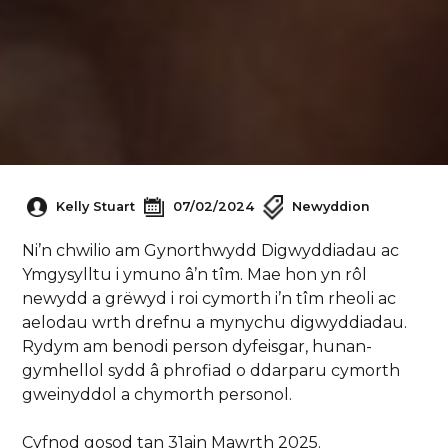
Kelly Stuart
07/02/2024
Newyddion
Ni’n chwilio am Gynorthwydd Digwyddiadau ac
Ymgysylltu i ymuno â’n tîm. Mae hon yn rôl
newydd a grëwyd i roi cymorth i’n tîm rheoli ac
aelodau wrth drefnu a mynychu digwyddiadau.
Rydym am benodi person dyfeisgar, hunan-
gymhellol sydd â phrofiad o ddarparu cymorth
gweinyddol a chymorth personol.
Cyfnod gosod tan 31ain Mawrth 2025.