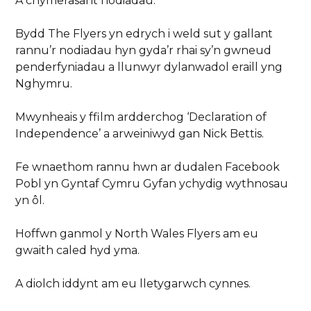
A chymerasant nodiadau.
Bydd The Flyers yn edrych i weld sut y gallant
rannu’r nodiadau hyn gyda’r rhai sy’n gwneud
penderfyniadau a llunwyr dylanwadol eraill yng
Nghymru.
Mwynheais y ffilm ardderchog ‘Declaration of
Independence’ a arweiniwyd gan Nick Bettis.
Fe wnaethom rannu hwn ar dudalen Facebook
Pobl yn Gyntaf Cymru Gyfan ychydig wythnosau
yn ôl.
Hoffwn ganmol y North Wales Flyers am eu
gwaith caled hyd yma.
A diolch iddynt am eu lletygarwch cynnes.