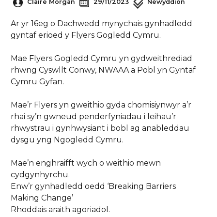
Claire Morgan
29/11/2023
Newyddion
Ar yr 16eg o Dachwedd mynychais gynhadledd
gyntaf erioed y Flyers Gogledd Cymru.
Mae Flyers Gogledd Cymru yn gydweithrediad
rhwng Cyswllt Conwy, NWAAA a Pobl yn Gyntaf
Cymru Gyfan.
Mae’r Flyers yn gweithio gyda chomisiynwyr a’r
rhai sy’n gwneud penderfyniadau i leihau’r
rhwystrau i gynhwysiant i bobl ag anableddau
dysgu yng Ngogledd Cymru.
Mae’n enghraifft wych o weithio mewn
cydgynhyrchu.
Enw’r gynhadledd oedd ‘Breaking Barriers
Making Change’
Rhoddais araith agoriadol.