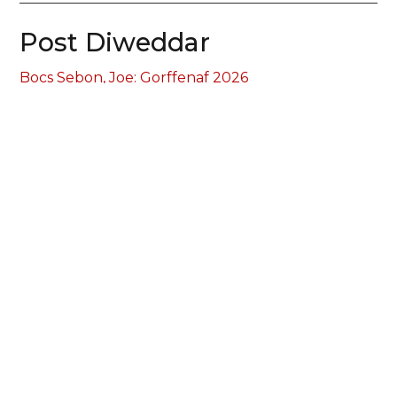
Post Diweddar
Bocs Sebon, Joe: Gorffenaf 2026
Cleifion mewnol ag anableddau dysgu mewn
ysbytai arbenigol
Bocs Sebon Joe
Bocs Sebon Joe – Etholiadau Llywodraeth Cymru
Etholiadau’r Senedd 7 Mai 2026
Archifau
July 2026
May 2026
April 2026
March 2026
January 2026