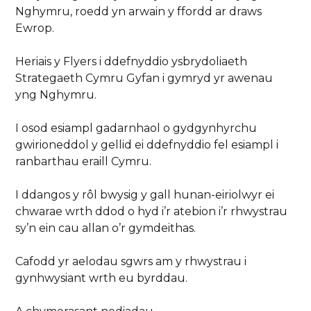
Nghymru, roedd yn arwain y ffordd ar draws
Ewrop.
Heriais y Flyers i ddefnyddio ysbrydoliaeth
Strategaeth Cymru Gyfan i gymryd yr awenau
yng Nghymru.
I osod esiampl gadarnhaol o gydgynhyrchu
gwirioneddol y gellid ei ddefnyddio fel esiampl i
ranbarthau eraill Cymru.
I ddangos y rôl bwysig y gall hunan-eiriolwyr ei
chwarae wrth ddod o hyd i’r atebion i’r rhwystrau
sy’n ein cau allan o’r gymdeithas.
Cafodd yr aelodau sgwrs am y rhwystrau i
gynhwysiant wrth eu byrddau.