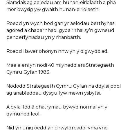
Siaradais ag aelodau am hunan-eiriolaeth a pha
mor bwysig yw gwaith hunan-eiriolaeth.
Roedd yn wych bod gan yr aelodau berthynas
agored a chadarnhaol gyda’r rhai sy’n gwneud
penderfyniadau yn y rhanbarth.
Roedd llawer ohonyn nhw yn y digwyddiad.
Mae eleni yn nodi 40 mlynedd ers Strategaeth
Cymru Gyfan 1983.
Nododd Strategaeth Cymru Gyfan na ddylai pobl
ag anableddau dysgu fyw mewn ysbytai.
A dylai fod â phatrymau bywyd normal yn y
gymuned leol.
Nid yn unig oedd yn chwyldroadol yma yng