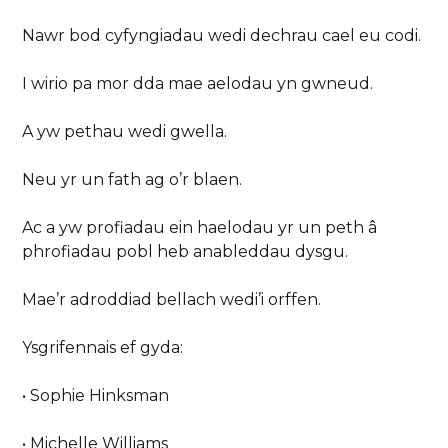
Nawr bod cyfyngiadau wedi dechrau cael eu codi.
I wirio pa mor dda mae aelodau yn gwneud.
A yw pethau wedi gwella.
Neu yr un fath ag o’r blaen.
Ac a yw profiadau ein haelodau yr un peth â
phrofiadau pobl heb anableddau dysgu.
Mae’r adroddiad bellach wedi’i orffen.
Ysgrifennais ef gyda:
• Sophie Hinksman
• Michelle Williams