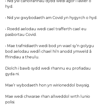
• Nid yw canolfannau dydd wedi agor i lawer o
hyd.
• Nid yw gwybodaeth am Covid yn hygyrch o hyd.
• Roedd aelodau wedi cael trafferth cael eu
pasbortau Covid.
• Mae trafnidiaeth wedi bod yn wael sy’n golygu
bod aelodau wedi’i chael hi’n anodd ymweld â
ffrindiau a theulu.
Diolch i bawb sydd wedi rhannu eu profiadau
gyda ni.
Mae’r wybodaeth hon yn wirioneddol bwysig.
Mae wedi chwarae rhan allweddol wrth lunio
polisi.