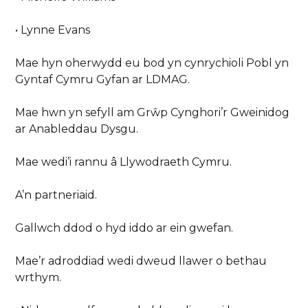
• Lynne Evans
Mae hyn oherwydd eu bod yn cynrychioli Pobl yn
Gyntaf Cymru Gyfan ar LDMAG.
Mae hwn yn sefyll am Grŵp Cynghori’r Gweinidog
ar Anableddau Dysgu.
Mae wedi’i rannu â Llywodraeth Cymru.
A’n partneriaid.
Gallwch ddod o hyd iddo ar ein gwefan.
Mae’r adroddiad wedi dweud llawer o bethau
wrthym.