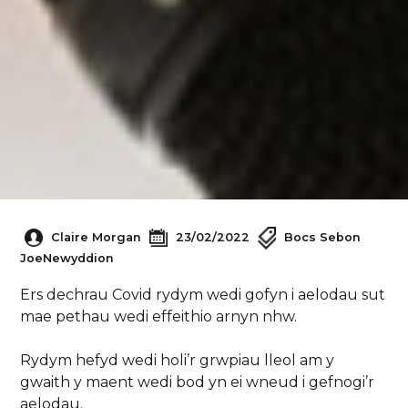
Claire Morgan
23/02/2022
Bocs Sebon
Joe
Newyddion
Ers dechrau Covid rydym wedi gofyn i aelodau sut
mae pethau wedi effeithio arnyn nhw.
Rydym hefyd wedi holi’r grwpiau lleol am y
gwaith y maent wedi bod yn ei wneud i gefnogi’r
aelodau.