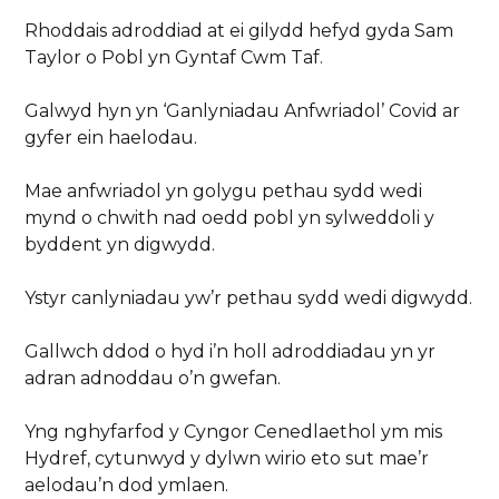
Rhoddais adroddiad at ei gilydd hefyd gyda Sam
Taylor o Pobl yn Gyntaf Cwm Taf.
Galwyd hyn yn ‘Ganlyniadau Anfwriadol’ Covid ar
gyfer ein haelodau.
Mae anfwriadol yn golygu pethau sydd wedi
mynd o chwith nad oedd pobl yn sylweddoli y
byddent yn digwydd.
Ystyr canlyniadau yw’r pethau sydd wedi digwydd.
Gallwch ddod o hyd i’n holl adroddiadau yn yr
adran adnoddau o’n gwefan.
Yng nghyfarfod y Cyngor Cenedlaethol ym mis
Hydref, cytunwyd y dylwn wirio eto sut mae’r
aelodau’n dod ymlaen.