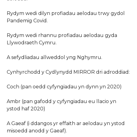
Rydym wedi dilyn profiadau aelodau trwy gydol
Pandemig Covid.
Rydym wedi rhannu profiadau aelodau gyda
Llywodraeth Cymru.
A sefydliadau allweddol yng Nghymru.
Cynhyrchodd y Cydlynydd MIRROR dri adroddiad:
Coch (pan oedd cyfyngiadau yn dynn yn 2020)
Ambr (pan gafodd y cyfyngiadau eu llacio yn
ystod haf 2020)
A Gaeaf (i ddangos yr effaith ar aelodau yn ystod
misoedd anodd y Gaeaf).