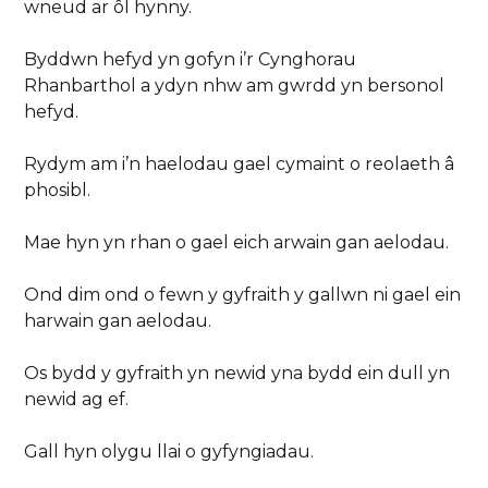
wneud ar ôl hynny.
Byddwn hefyd yn gofyn i’r Cynghorau
Rhanbarthol a ydyn nhw am gwrdd yn bersonol
hefyd.
Rydym am i’n haelodau gael cymaint o reolaeth â
phosibl.
Mae hyn yn rhan o gael eich arwain gan aelodau.
Ond dim ond o fewn y gyfraith y gallwn ni gael ein
harwain gan aelodau.
Os bydd y gyfraith yn newid yna bydd ein dull yn
newid ag ef.
Gall hyn olygu llai o gyfyngiadau.