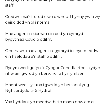
staff.
Credwn mai’r ffordd orau o wneud hynny yw trwy
geisio dod yn ôl i normal.
Mae angen i ni sicrhau ein bod yn cymryd
bygythiad Covid o ddifrif.
Ond nawr, mae angen i ni gymryd iechyd meddwl
ein haelodau a’n staff o ddifrif.
Rydym wedi gofyn i’r Cyngor Cenedlaethol a ydyn
nhw am gwrdd yn bersonol o hyn ymlaen.
Maent wedi cytuno i gwrdd yn bersonol yng
Nghaerdydd ar 5 Hydref.
Yna byddant yn meddwl beth maen nhw am ei