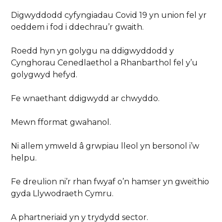
Digwyddodd cyfyngiadau Covid 19 yn union fel yr
oeddem i fod i ddechrau’r gwaith.
Roedd hyn yn golygu na ddigwyddodd y
Cynghorau Cenedlaethol a Rhanbarthol fel y’u
golygwyd hefyd.
Fe wnaethant ddigwydd ar chwyddo.
Mewn fformat gwahanol.
Ni allem ymweld â grwpiau lleol yn bersonol i’w
helpu.
Fe dreulion ni’r rhan fwyaf o’n hamser yn gweithio
gyda Llywodraeth Cymru.
A phartneriaid yn y trydydd sector.