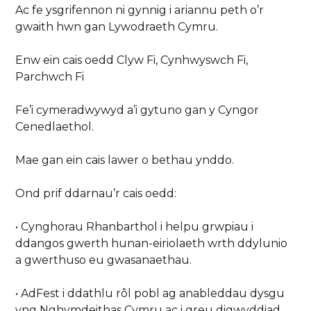
Ac fe ysgrifennon ni gynnig i ariannu peth o’r
gwaith hwn gan Lywodraeth Cymru.
Enw ein cais oedd Clyw Fi, Cynhwyswch Fi,
Parchwch Fi
Fe’i cymeradwywyd a’i gytuno gan y Cyngor
Cenedlaethol.
Mae gan ein cais lawer o bethau ynddo.
Ond prif ddarnau’r cais oedd:
• Cynghorau Rhanbarthol i helpu grwpiau i
ddangos gwerth hunan-eiriolaeth wrth ddylunio
a gwerthuso eu gwasanaethau.
• AdFest i ddathlu rôl pobl ag anableddau dysgu
yng Nghymdeithas Cymru ac i greu digwyddiad