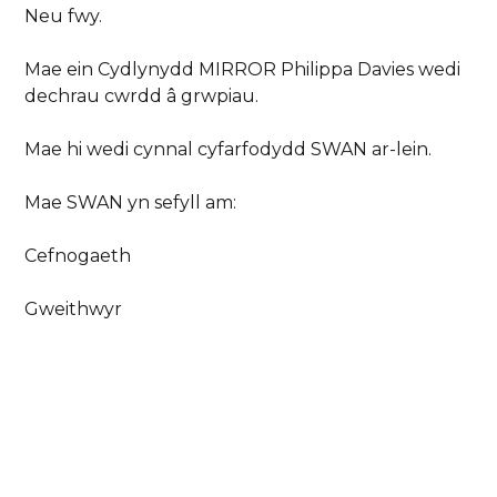
Neu fwy.
Mae ein Cydlynydd MIRROR Philippa Davies wedi
dechrau cwrdd â grwpiau.
Mae hi wedi cynnal cyfarfodydd SWAN ar-lein.
Mae SWAN yn sefyll am:
Cefnogaeth
Gweithwyr
Cynghori
Rhwydwaith
Gweithiwch gyda hi os gwelwch yn dda.