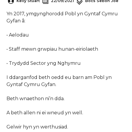
Kelly Stuart
22/09/2021
Bocs Sebon Joe
Yn 2017, ymgynghorodd Pobl yn Gyntaf Cymru
Gyfan â:
• Aelodau
• Staff mewn grwpiau hunan-eiriolaeth
• Trydydd Sector yng Nghymru
I ddarganfod beth oedd eu barn am Pobl yn
Gyntaf Cymru Gyfan.
Beth wnaethon ni’n dda.
A beth allen ni ei wneud yn well.
Gelwir hyn yn werthusiad.