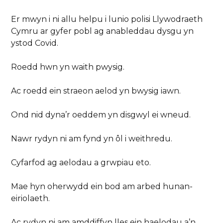
Er mwyn i ni allu helpu i lunio polisi Llywodraeth
Cymru ar gyfer pobl ag anableddau dysgu yn
ystod Covid.
Roedd hwn yn waith pwysig.
Ac roedd ein straeon aelod yn bwysig iawn.
Ond nid dyna’r oeddem yn disgwyl ei wneud.
Nawr rydyn ni am fynd yn ôl i weithredu.
Cyfarfod ag aelodau a grwpiau eto.
Mae hyn oherwydd ein bod am arbed hunan-
eiriolaeth.
Ac rydyn ni am amddiffyn lles ein haelodau a’n