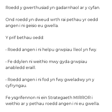
Roedd y gwerthusiad yn gadarnhaol ar y cyfan.
Ond roedd yn dweud wrth rai pethau yr oedd
angen i ni geisio eu gwella.
Y prif bethau oedd:
• Roedd angen i ni helpu grwpiau lleol yn fwy.
• Fe ddylen ni weithio mwy gyda grwpiau
anabledd eraill.
• Roedd angen i ni fod yn fwy gweladwy yn y
cyfryngau.
Fe ysgrifennon ni ein Strategaeth MIRROR i
weithio ar y pethau roedd angen i ni eu gwella.