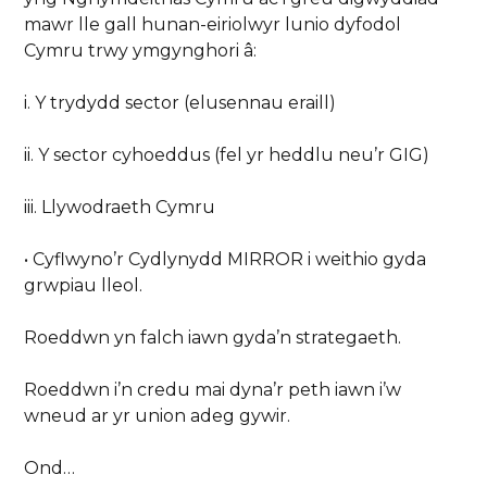
mawr lle gall hunan-eiriolwyr lunio dyfodol
Cymru trwy ymgynghori â:
i. Y trydydd sector (elusennau eraill)
ii. Y sector cyhoeddus (fel yr heddlu neu’r GIG)
iii. Llywodraeth Cymru
• Cyflwyno’r Cydlynydd MIRROR i weithio gyda
grwpiau lleol.
Roeddwn yn falch iawn gyda’n strategaeth.
Roeddwn i’n credu mai dyna’r peth iawn i’w
wneud ar yr union adeg gywir.
Ond…