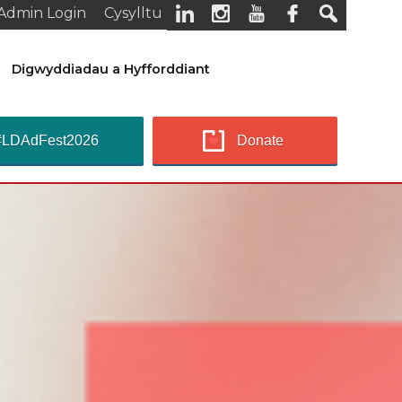
Admin Login
Cysylltu
Digwyddiadau a Hyfforddiant
#LDAdFest2026
Donate