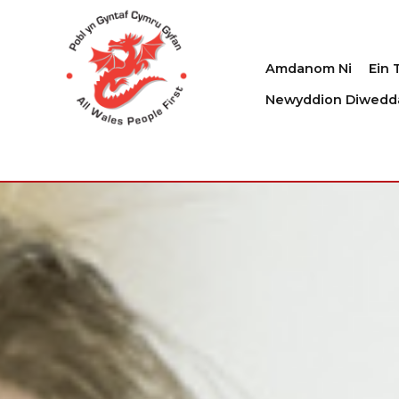
Amdanom Ni
Ein 
Newyddion Diwedd