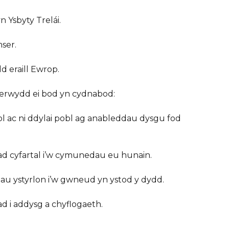
 Ysbyty Trelái.
ser.
 eraill Ewrop.
erwydd ei bod yn cydnabod:
 ac ni ddylai pobl ag anableddau dysgu fod
ad cyfartal i’w cymunedau eu hunain.
au ystyrlon i’w gwneud yn ystod y dydd.
d i addysg a chyflogaeth.