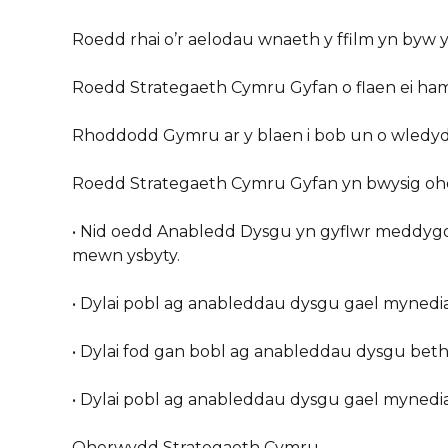
Roedd rhai o’r aelodau wnaeth y ffilm yn byw yn
Roedd Strategaeth Cymru Gyfan o flaen ei ham
Rhoddodd Gymru ar y blaen i bob un o wledydd
Roedd Strategaeth Cymru Gyfan yn bwysig oh
• Nid oedd Anabledd Dysgu yn gyflwr meddygol
mewn ysbyty.
• Dylai pobl ag anableddau dysgu gael mynedi
• Dylai fod gan bobl ag anableddau dysgu beth
• Dylai pobl ag anableddau dysgu gael mynedia
Oherwydd Strategaeth Cymru