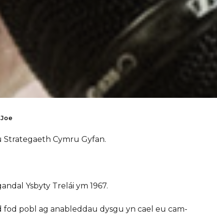
 Joe
u Strategaeth Cymru Gyfan.
gandal Ysbyty Trelái ym 1967.
fod pobl ag anableddau dysgu yn cael eu cam-