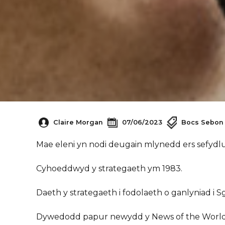
Claire Morgan
07/06/2023
Bocs Sebon
Mae eleni yn nodi deugain mlynedd ers sefydl
Cyhoeddwyd y strategaeth ym 1983.
Daeth y strategaeth i fodolaeth o ganlyniad i S
Dywedodd papur newydd y News of the World 