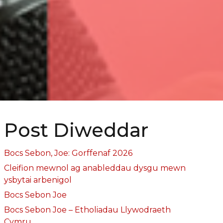
Post Diweddar
Bocs Sebon, Joe: Gorffenaf 2026
Cleifion mewnol ag anableddau dysgu mewn
ysbytai arbenigol
Bocs Sebon Joe
Bocs Sebon Joe – Etholiadau Llywodraeth
Cymru