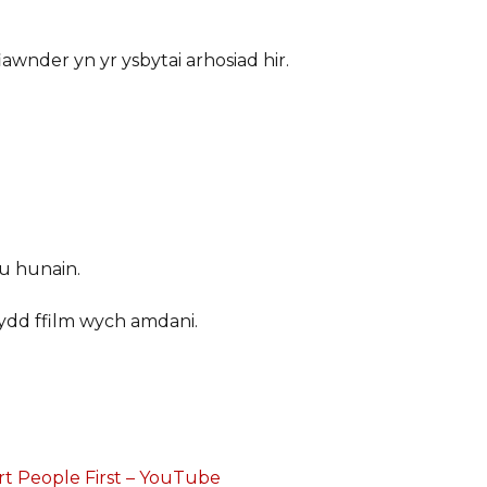
wnder yn yr ysbytai arhosiad hir.
eu hunain.
dd ffilm wych amdani.
rt People First – YouTube