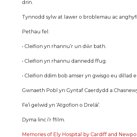
drin.
Tynnodd sylw at lawer o broblemau ac anghyfia
Pethau fel:
• Cleifion yn rhannu’r un dŵr bath.
• Cleifion yn rhannu dannedd ffug.
• Cleifion ddim bob amser yn gwisgo eu dillad 
Gwnaeth Pobl yn Gyntaf Caerdydd a Chasnewy
Fe’i gelwid yn ‘Atgofion o Drelái’.
Dyma linc i’r ffilm.
Memories of Ely Hospital by Cardiff and Newpo