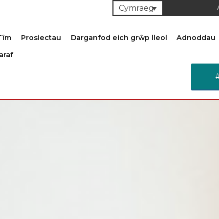
Cymraeg
Tîm
Prosiectau
Darganfod eich grŵp lleol
Adnoddau
araf