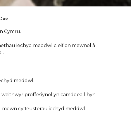
 Joe
in Cymru.
ethau iechyd meddwl cleifion mewnol â
l.
 iechyd meddwl.
 weithwyr proffesiynol yn camddeall hyn.
sgu mewn cyfleusterau iechyd meddwl.