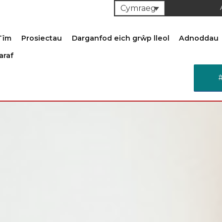
Cymraeg
Tîm
Prosiectau
Darganfod eich grŵp lleol
Adnoddau
araf