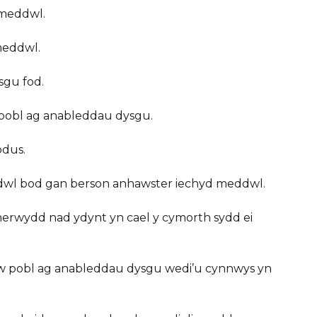
 meddwl.
meddwl.
sgu fod.
 bobl ag anableddau dysgu.
odus.
eddwl bod gan berson anhawster iechyd meddwl.
rwydd nad ydynt yn cael y cymorth sydd ei
w pobl ag anableddau dysgu wedi’u cynnwys yn