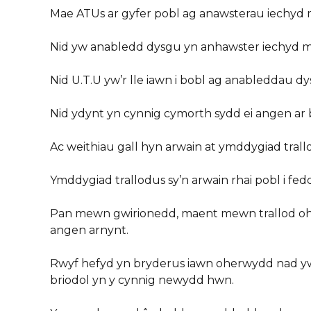
Mae ATUs ar gyfer pobl ag anawsterau iechyd
Nid yw anabledd dysgu yn anhawster iechyd 
Nid U.T.U yw’r lle iawn i bobl ag anableddau dy
Nid ydynt yn cynnig cymorth sydd ei angen ar
Ac weithiau gall hyn arwain at ymddygiad trall
Ymddygiad trallodus sy’n arwain rhai pobl i f
Pan mewn gwirionedd, maent mewn trallod ohe
angen arnynt.
Rwyf hefyd yn bryderus iawn oherwydd nad y
briodol yn y cynnig newydd hwn.