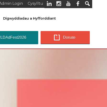
Admin Login
Cysylltu
Digwyddiadau a Hyfforddiant
#LDAdFest2026
Donate