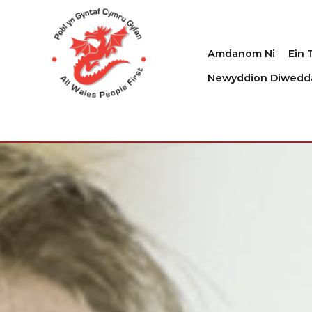
Amdanom Ni
Ein 
Newyddion Diwedd