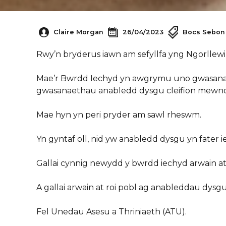
Claire Morgan
26/04/2023
Bocs Sebon
Rwy’n bryderus iawn am sefyllfa yng Ngorllew
Mae’r Bwrdd Iechyd yn awgrymu uno gwasana
gwasanaethau anabledd dysgu cleifion mewno
Mae hyn yn peri pryder am sawl rheswm.
Yn gyntaf oll, nid yw anabledd dysgu yn fater
Gallai cynnig newydd y bwrdd iechyd arwain at
A gallai arwain at roi pobl ag anableddau dy
Fel Unedau Asesu a Thriniaeth (ATU).