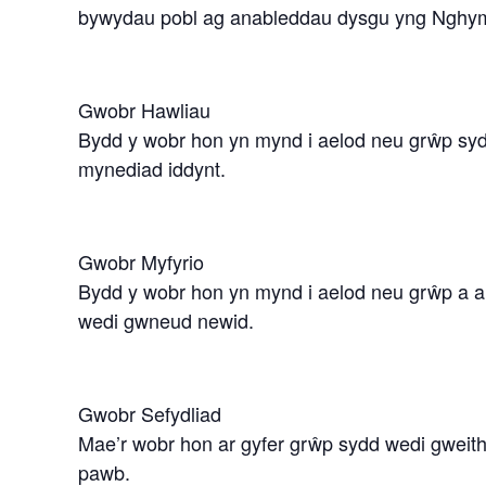
bywydau pobl ag anableddau dysgu yng Nghy
Gwobr Hawliau
Bydd y wobr hon yn mynd i aelod neu grŵp syd
mynediad iddynt.
Gwobr Myfyrio
Bydd y wobr hon yn mynd i aelod neu grŵp a a
wedi gwneud newid.
Gwobr Sefydliad
Mae’r wobr hon ar gyfer grŵp sydd wedi gweithi
pawb.