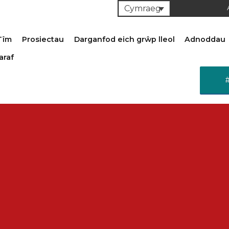
Cymraeg
Tîm
Prosiectau
Darganfod eich grŵp lleol
Adnoddau
araf