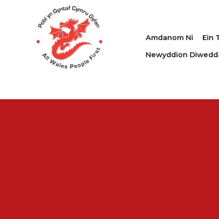
Amdanom Ni
Ein 
Newyddion Diwedd