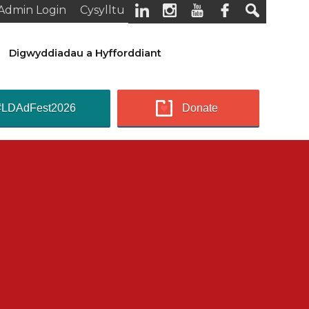
Admin Login
Cysylltu
Digwyddiadau a Hyfforddiant
#LDAdFest2026
Donate