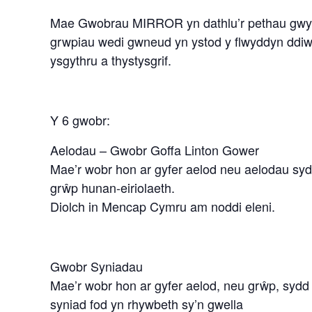
Mae Gwobrau MIRROR yn dathlu’r pethau gwyc
grwpiau wedi gwneud yn ystod y flwyddyn ddiwe
ysgythru a thystysgrif.
Y 6 gwobr:
Aelodau – Gwobr Goffa Linton Gower
Mae’r wobr hon ar gyfer aelod neu aelodau sy
grŵp hunan-eiriolaeth.
Diolch in Mencap Cymru am noddi eleni.
Gwobr Syniadau
Mae’r wobr hon ar gyfer aelod, neu grŵp, sydd w
syniad fod yn rhywbeth sy’n gwella