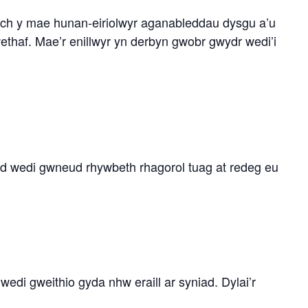
h y mae hunan-eiriolwyr aganableddau dysgu a’u
thaf. Mae’r enillwyr yn derbyn gwobr gwydr wedi’i
dd wedi gwneud rhywbeth rhagorol tuag at redeg eu
edi gweithio gyda nhw eraill ar syniad. Dylai’r