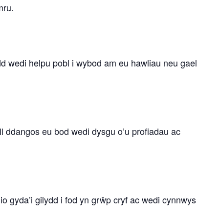
mru.
d wedi helpu pobl i wybod am eu hawliau neu gael
ll ddangos eu bod wedi dysgu o’u profiadau ac
o gyda’i gilydd i fod yn grŵp cryf ac wedi cynnwys