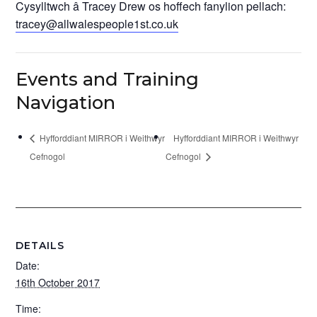
Cysylltwch â Tracey Drew os hoffech fanylion pellach:
tracey@allwalespeople1st.co.uk
Events and Training
Navigation
Hyfforddiant MIRROR i Weithwyr
Hyfforddiant MIRROR i Weithwyr
Cefnogol
Cefnogol
DETAILS
Date:
16th October 2017
Time: