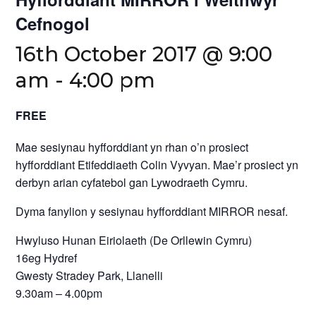
Cefnogol
16th October 2017 @ 9:00
am
-
4:00 pm
FREE
Mae sesiynau hyfforddiant yn rhan o’n prosiect
hyfforddiant Etifeddiaeth Colin Vyvyan. Mae’r prosiect yn
derbyn arian cyfatebol gan Lywodraeth Cymru.
Dyma fanylion y sesiynau hyfforddiant MIRROR nesaf.
Hwyluso Hunan Eiriolaeth (De Orllewin Cymru)
16eg Hydref
Gwesty Stradey Park, Llanelli
9.30am – 4.00pm