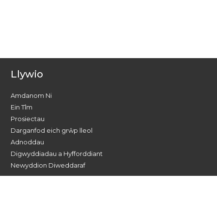
Llywio
Amdanom Ni
Ein Tîm
Prosiectau
Darganfod eich grŵp lleol
Adnoddau
Digwyddiadau a Hyfforddiant
Newyddion Diweddaraf
Dewch o hyd i ni ar gyfryngau
cymdeithasol