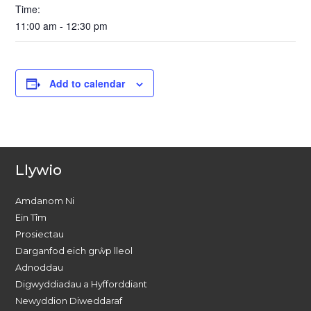
Time:
11:00 am - 12:30 pm
Add to calendar
Llywio
Amdanom Ni
Ein Tîm
Prosiectau
Darganfod eich grŵp lleol
Adnoddau
Digwyddiadau a Hyfforddiant
Newyddion Diweddaraf