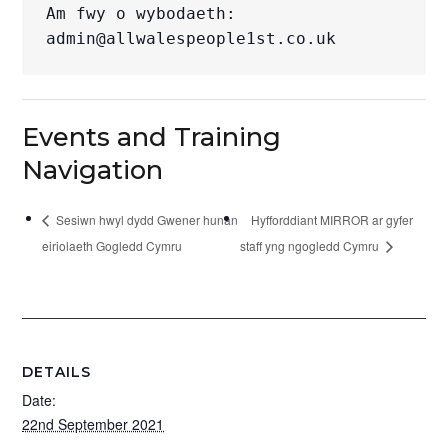
Am fwy o wybodaeth: 
admin@allwalespeople1st.co.uk
Events and Training
Navigation
Sesiwn hwyl dydd Gwener hunan
Hyfforddiant MIRROR ar gyfer
eiriolaeth Gogledd Cymru
staff yng ngogledd Cymru
DETAILS
Date:
22nd September 2021