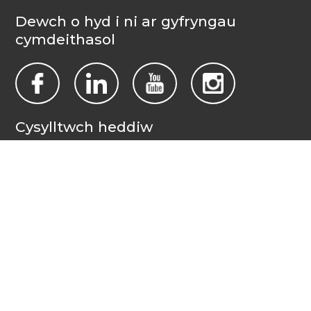
Dewch o hyd i ni ar gyfryngau
cymdeithasol
Cysylltwch heddiw
Pobl yn Gyntaf Cymru Gyfan
PO Box 1988
Casnewydd
NP19 1DT
admin@allwalespeople1st.co.uk
Amodau a Thelerau
Polisi Preifatrwydd
Credydau
Llais cenedlaethol pobl ag anableddau dysgu yng Nghymru.
© 2026 All Wales People First. 2017 Pobl yn Gyntaf Cymru Gyfan.