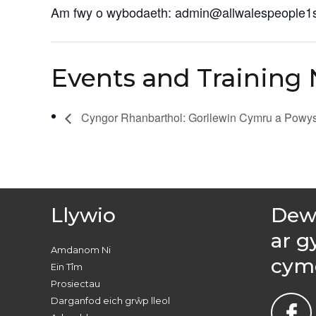
Am fwy o wybodaeth: admin@allwalespeople1s
Events and Training 
Cyngor Rhanbarthol: Gorllewin Cymru a Powy
Llywio
Dewc
ar g
Amdanom Ni
cym
Ein Tîm
Prosiectau
Darganfod eich grŵp lleol