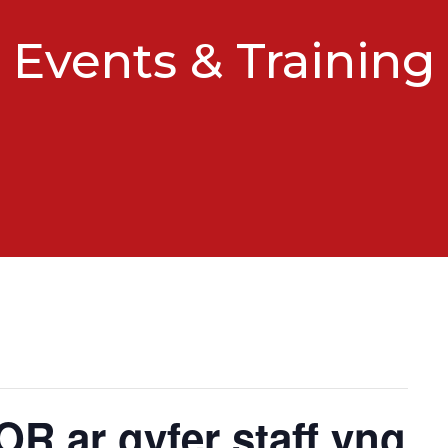
Events & Training
R ar gyfer staff yng