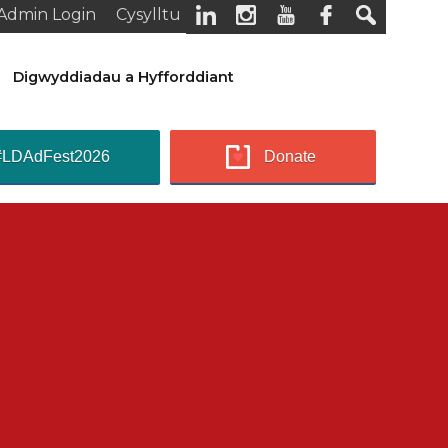
Admin Login
Cysylltu
Digwyddiadau a Hyfforddiant
#LDAdFest2026
Donate