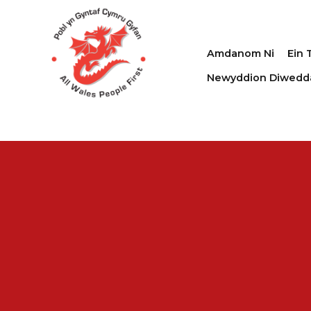
Amdanom Ni
Ein 
Newyddion Diwedd