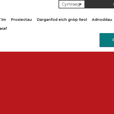
Cymraeg
Tîm
Prosiectau
Darganfod eich grŵp lleol
Adnoddau
araf