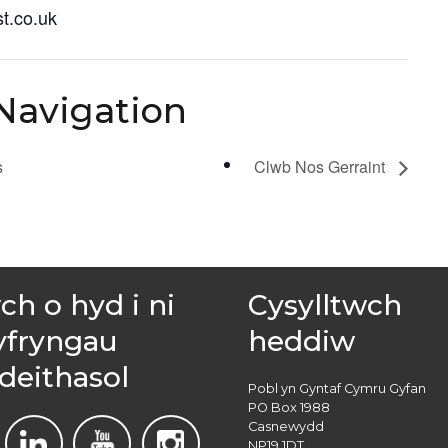
t.co.uk
Navigation
s
Clwb Nos Gerraint
h o hyd i ni
Cysylltwch
yfryngau
heddiw
deithasol
Pobl yn Gyntaf Cymru Gyfan
PO Box 1988
Casnewydd
NP19 1DT