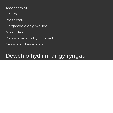
Amdanom Ni
Ein Tîm
Prosiectau
Darganfod eich grŵp lleol
Adnoddau
Digwyddiadau a Hyfforddiant
Newyddion Diweddaraf
Dewch o hyd i ni ar gyfryngau
cymdeithasol
Cysylltwch heddiw
Pobl yn Gyntaf Cymru Gyfan
PO Box 1988