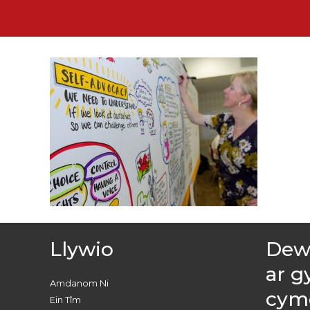
Llywio
Dewc
ar g
Amdanom Ni
cym
Ein Tîm