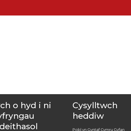
h o hyd i ni
Cysylltwch
yfryngau
heddiw
deithasol
Pobl yn Gyntaf Cymru Gyfan