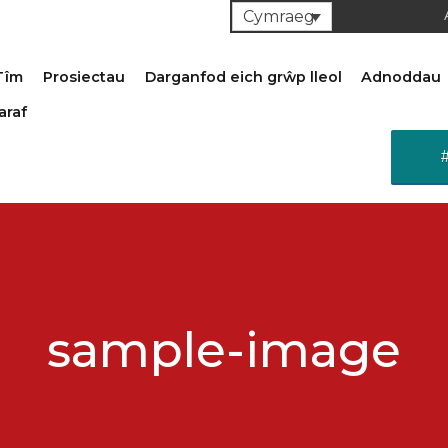
Cymraeg
Tîm
Prosiectau
Darganfod eich grŵp lleol
Adnoddau
araf
sample-image