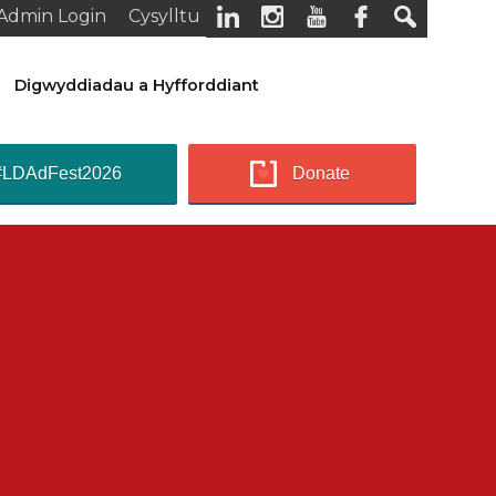
Admin Login
Cysylltu
Digwyddiadau a Hyfforddiant
#LDAdFest2026
Donate