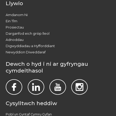
Llywio
Amdanom Ni
Ein Tîm
Prosiectau
Darganfod eich grŵp lleol
Adnoddau
Digwyddiadau a Hyfforddiant
Newyddion Diweddaraf
Dewch o hyd i ni ar gyfryngau
cymdeithasol
Cysylltwch heddiw
Pobl yn Gyntaf Cymru Gyfan