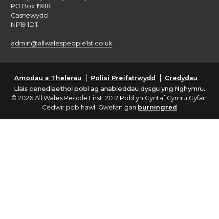
PO Box 1988
Casnewydd
NP19 1DT
admin@allwalespeople1st.co.uk
Amodau a Thelerau
Polisi Preifatrwydd
Credydau
Llais cenedlaethol pobl ag anableddau dysgu yng Nghymru.
© 2026 All Wales People First. 2017 Pobl yn Gyntaf Cymru Gyfan.
Cedwir pob hawl. Gwefan gan
burningred
Cwmni sydd yn gyfyngedig drwy warant : Rhif: 6833956
Ariannir gan Lywodraeth Cymru
English
Cymraeg