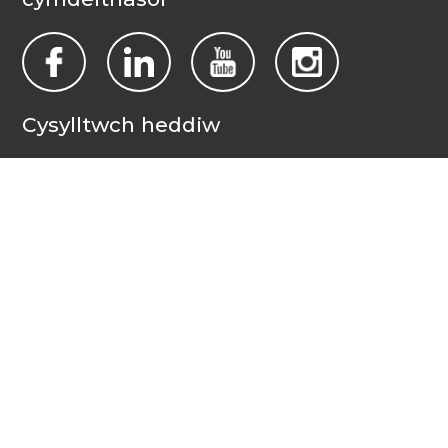
Cysylltwch heddiw
Pobl yn Gyntaf Cymru Gyfan
PO Box 1988
Casnewydd
NP19 1DT
admin@allwalespeople1st.co.uk
Amodau a Thelerau
Polisi Preifatrwydd
Credydau
Llais cenedlaethol pobl ag anableddau dysgu yng Nghymru.
© 2026 All Wales People First. 2017 Pobl yn Gyntaf Cymru Gyfan.
Cedwir pob hawl. Gwefan gan
burningred