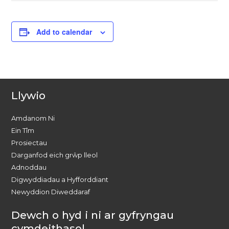
Add to calendar
Llywio
Amdanom Ni
Ein Tîm
Prosiectau
Darganfod eich grŵp lleol
Adnoddau
Digwyddiadau a Hyfforddiant
Newyddion Diweddaraf
Dewch o hyd i ni ar gyfryngau
cymdeithasol