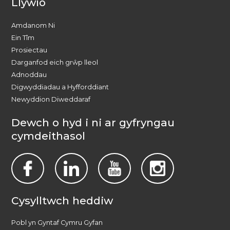
Llywio
Amdanom Ni
Ein Tîm
Prosiectau
Darganfod eich grŵp lleol
Adnoddau
Digwyddiadau a Hyfforddiant
Newyddion Diweddaraf
Dewch o hyd i ni ar gyfryngau
cymdeithasol
Cysylltwch heddiw
Pobl yn Gyntaf Cymru Gyfan