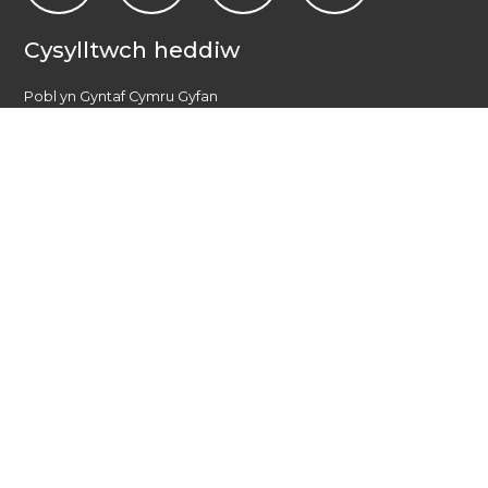
Cysylltwch heddiw
Pobl yn Gyntaf Cymru Gyfan
PO Box 1988
Casnewydd
NP19 1DT
admin@allwalespeople1st.co.uk
Amodau a Thelerau
Polisi Preifatrwydd
Credydau
Llais cenedlaethol pobl ag anableddau dysgu yng Nghymru.
© 2026 All Wales People First. 2017 Pobl yn Gyntaf Cymru Gyfan.
Cedwir pob hawl. Gwefan gan
burningred
Cwmni sydd yn gyfyngedig drwy warant : Rhif: 6833956
Ariannir gan Lywodraeth Cymru