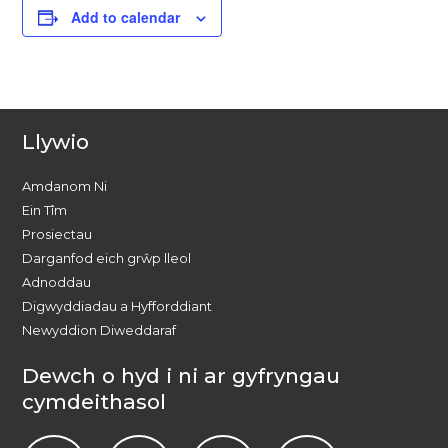
Add to calendar
Llywio
Amdanom Ni
Ein Tîm
Prosiectau
Darganfod eich grŵp lleol
Adnoddau
Digwyddiadau a Hyfforddiant
Newyddion Diweddaraf
Dewch o hyd i ni ar gyfryngau
cymdeithasol