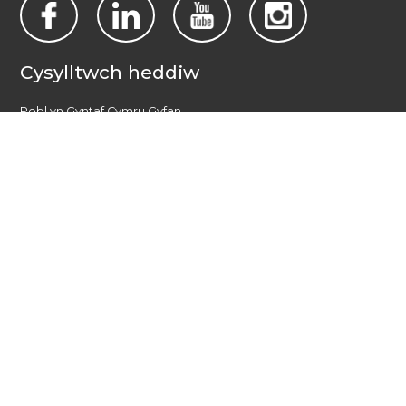
Cysylltwch heddiw
Pobl yn Gyntaf Cymru Gyfan
PO Box 1988
Casnewydd
NP19 1DT
admin@allwalespeople1st.co.uk
Amodau a Thelerau
Polisi Preifatrwydd
Credydau
Llais cenedlaethol pobl ag anableddau dysgu yng Nghymru.
© 2026 All Wales People First. 2017 Pobl yn Gyntaf Cymru Gyfan.
Cedwir pob hawl. Gwefan gan
burningred