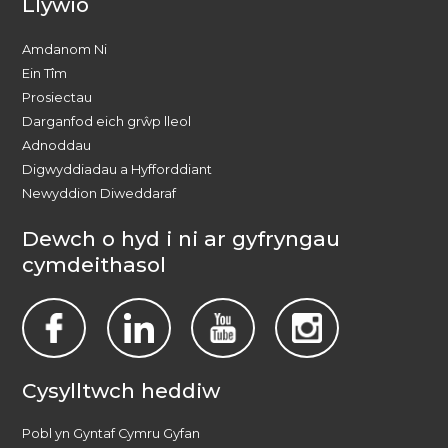
Llywio
Amdanom Ni
Ein Tîm
Prosiectau
Darganfod eich grŵp lleol
Adnoddau
Digwyddiadau a Hyfforddiant
Newyddion Diweddaraf
Dewch o hyd i ni ar gyfryngau
cymdeithasol
Cysylltwch heddiw
Pobl yn Gyntaf Cymru Gyfan