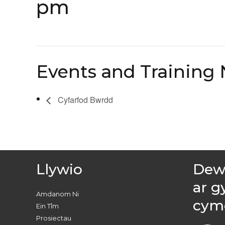
pm
Events and Training 
Cyfarfod Bwrdd
Llywio
Dewc
ar g
Amdanom Ni
cym
Ein Tîm
Prosiectau