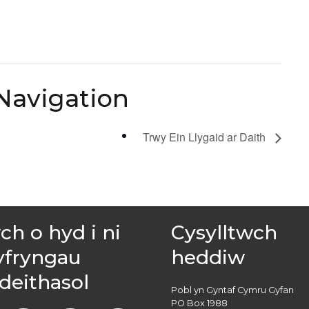
Navigation
Trwy Ein Llygaid ar Daith
h o hyd i ni
Cysylltwch
yfryngau
heddiw
deithasol
Pobl yn Gyntaf Cymru Gyfan
PO Box 1988