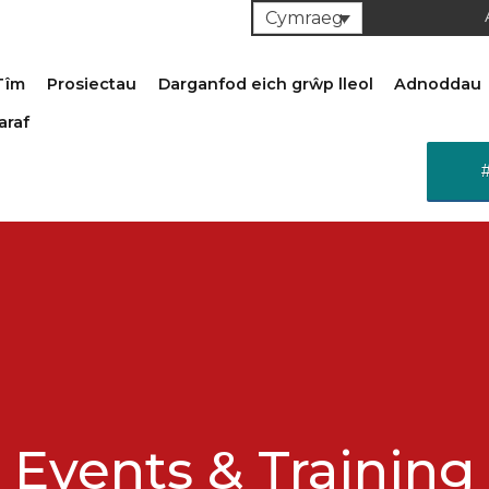
Cymraeg
Tîm
Prosiectau
Darganfod eich grŵp lleol
Adnoddau
araf
Events & Training