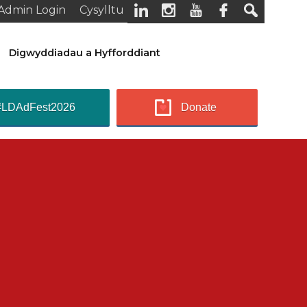
Admin Login
Cysylltu
Digwyddiadau a Hyfforddiant
#LDAdFest2026
Donate